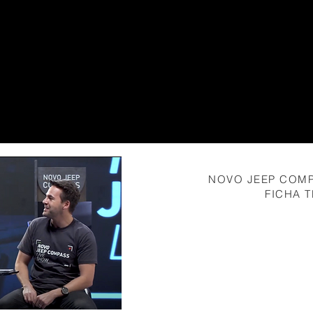
NOVO JEEP COMP
FICHA 