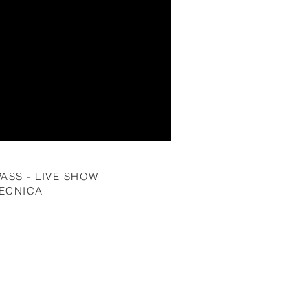
ASS - LIVE SHOW
TECNICA