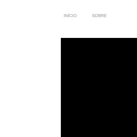
INÍCIO
SOBRE